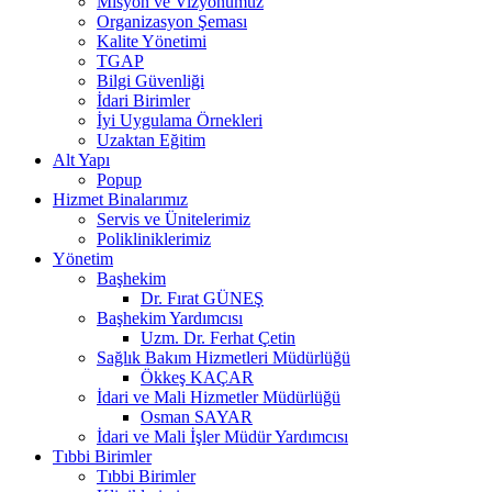
Misyon ve Vizyonumuz
Organizasyon Şeması
Kalite Yönetimi
TGAP
Bilgi Güvenliği
İdari Birimler
İyi Uygulama Örnekleri
Uzaktan Eğitim
Alt Yapı
Popup
Hizmet Binalarımız
Servis ve Ünitelerimiz
Polikliniklerimiz
Yönetim
Başhekim
Dr. Fırat GÜNEŞ
Başhekim Yardımcısı
Uzm. Dr. Ferhat Çetin
Sağlık Bakım Hizmetleri Müdürlüğü
Ökkeş KAÇAR
İdari ve Mali Hizmetler Müdürlüğü
Osman SAYAR
İdari ve Mali İşler Müdür Yardımcısı
Tıbbi Birimler
Tıbbi Birimler