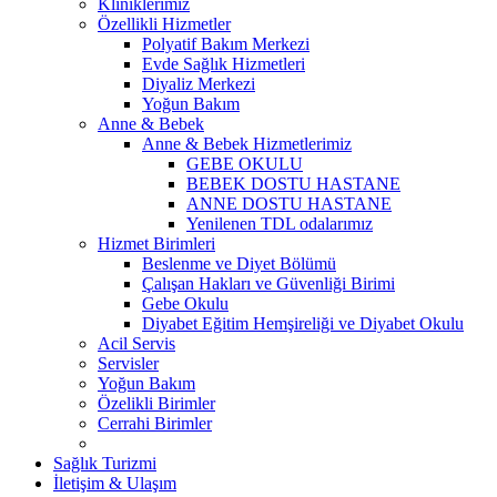
Kliniklerimiz
Özellikli Hizmetler
Polyatif Bakım Merkezi
Evde Sağlık Hizmetleri
Diyaliz Merkezi
Yoğun Bakım
Anne & Bebek
Anne & Bebek Hizmetlerimiz
GEBE OKULU
BEBEK DOSTU HASTANE
ANNE DOSTU HASTANE
Yenilenen TDL odalarımız
Hizmet Birimleri
Beslenme ve Diyet Bölümü
Çalışan Hakları ve Güvenliği Birimi
Gebe Okulu
Diyabet Eğitim Hemşireliği ve Diyabet Okulu
Acil Servis
Servisler
Yoğun Bakım
Özelikli Birimler
Cerrahi Birimler
Sağlık Turizmi
İletişim & Ulaşım