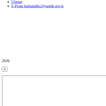
Ulaşım
E-Posta batmandhs2@saglik.gov.tr
2026
×