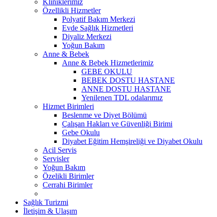
Kliniklerimiz
Özellikli Hizmetler
Polyatif Bakım Merkezi
Evde Sağlık Hizmetleri
Diyaliz Merkezi
Yoğun Bakım
Anne & Bebek
Anne & Bebek Hizmetlerimiz
GEBE OKULU
BEBEK DOSTU HASTANE
ANNE DOSTU HASTANE
Yenilenen TDL odalarımız
Hizmet Birimleri
Beslenme ve Diyet Bölümü
Çalışan Hakları ve Güvenliği Birimi
Gebe Okulu
Diyabet Eğitim Hemşireliği ve Diyabet Okulu
Acil Servis
Servisler
Yoğun Bakım
Özelikli Birimler
Cerrahi Birimler
Sağlık Turizmi
İletişim & Ulaşım