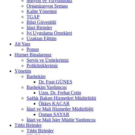
Misyon ve Vizyonumuz
Organizasyon Şeması
Kalite Yönetimi
TGAP
Bilgi Güvenliği
İdari Birimler
İyi Uygulama Örnekleri
Uzaktan Eğitim
Alt Yapı
Popup
Hizmet Binalarımız
Servis ve Ünitelerimiz
Polikliniklerimiz
Yönetim
Başhekim
Dr. Fırat GÜNEŞ
Başhekim Yardımcısı
Uzm. Dr. Ferhat Çetin
Sağlık Bakım Hizmetleri Müdürlüğü
Ökkeş KAÇAR
İdari ve Mali Hizmetler Müdürlüğü
Osman SAYAR
İdari ve Mali İşler Müdür Yardımcısı
Tıbbi Birimler
Tıbbi Birimler