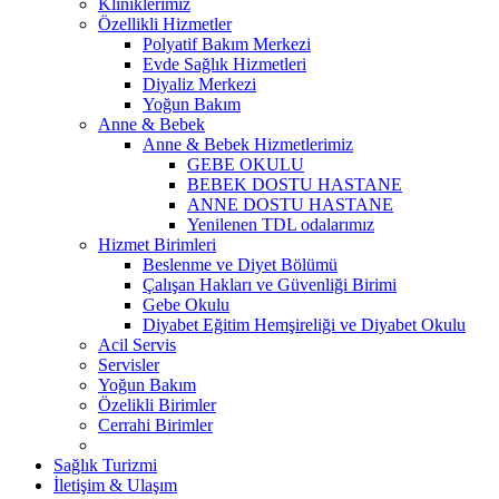
Kliniklerimiz
Özellikli Hizmetler
Polyatif Bakım Merkezi
Evde Sağlık Hizmetleri
Diyaliz Merkezi
Yoğun Bakım
Anne & Bebek
Anne & Bebek Hizmetlerimiz
GEBE OKULU
BEBEK DOSTU HASTANE
ANNE DOSTU HASTANE
Yenilenen TDL odalarımız
Hizmet Birimleri
Beslenme ve Diyet Bölümü
Çalışan Hakları ve Güvenliği Birimi
Gebe Okulu
Diyabet Eğitim Hemşireliği ve Diyabet Okulu
Acil Servis
Servisler
Yoğun Bakım
Özelikli Birimler
Cerrahi Birimler
Sağlık Turizmi
İletişim & Ulaşım