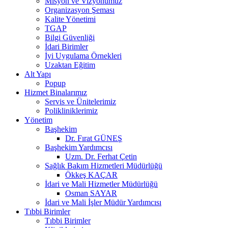
Misyon ve Vizyonumuz
Organizasyon Şeması
Kalite Yönetimi
TGAP
Bilgi Güvenliği
İdari Birimler
İyi Uygulama Örnekleri
Uzaktan Eğitim
Alt Yapı
Popup
Hizmet Binalarımız
Servis ve Ünitelerimiz
Polikliniklerimiz
Yönetim
Başhekim
Dr. Fırat GÜNEŞ
Başhekim Yardımcısı
Uzm. Dr. Ferhat Çetin
Sağlık Bakım Hizmetleri Müdürlüğü
Ökkeş KAÇAR
İdari ve Mali Hizmetler Müdürlüğü
Osman SAYAR
İdari ve Mali İşler Müdür Yardımcısı
Tıbbi Birimler
Tıbbi Birimler