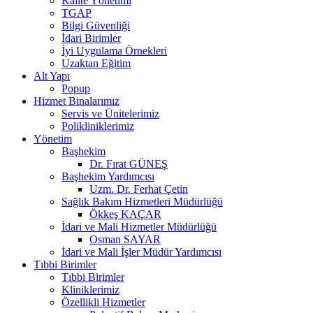
Kalite Yönetimi
TGAP
Bilgi Güvenliği
İdari Birimler
İyi Uygulama Örnekleri
Uzaktan Eğitim
Alt Yapı
Popup
Hizmet Binalarımız
Servis ve Ünitelerimiz
Polikliniklerimiz
Yönetim
Başhekim
Dr. Fırat GÜNEŞ
Başhekim Yardımcısı
Uzm. Dr. Ferhat Çetin
Sağlık Bakım Hizmetleri Müdürlüğü
Ökkeş KAÇAR
İdari ve Mali Hizmetler Müdürlüğü
Osman SAYAR
İdari ve Mali İşler Müdür Yardımcısı
Tıbbi Birimler
Tıbbi Birimler
Kliniklerimiz
Özellikli Hizmetler