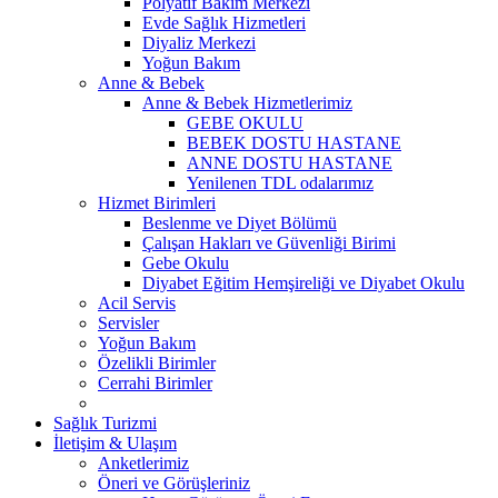
Polyatif Bakım Merkezi
Evde Sağlık Hizmetleri
Diyaliz Merkezi
Yoğun Bakım
Anne & Bebek
Anne & Bebek Hizmetlerimiz
GEBE OKULU
BEBEK DOSTU HASTANE
ANNE DOSTU HASTANE
Yenilenen TDL odalarımız
Hizmet Birimleri
Beslenme ve Diyet Bölümü
Çalışan Hakları ve Güvenliği Birimi
Gebe Okulu
Diyabet Eğitim Hemşireliği ve Diyabet Okulu
Acil Servis
Servisler
Yoğun Bakım
Özelikli Birimler
Cerrahi Birimler
Sağlık Turizmi
İletişim & Ulaşım
Anketlerimiz
Öneri ve Görüşleriniz