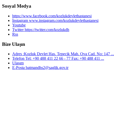
Sosyal Medya
https://www.facebook.com/kozlukdevlethastanesi
İnstagram www.instagram.com/kozlukdevlethastanesi
Youtube
Twitter https://twitter.com/kozlukdh
Rss
Bize Ulaşın
Adres :Kozluk Devlet Has. Tepecik Mah. Ova Cad. No: 147 ...
Telefon Tel: +90 488 411 22 66 - 77 Fax: +90 488 411 ...
Ulaşım
E-Posta batmandhs2@saglik.gov.tr