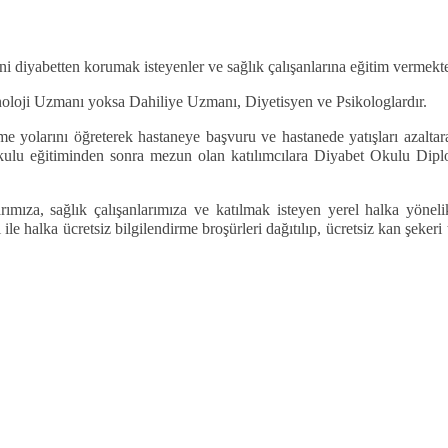
ni diyabetten korumak isteyenler ve sağlık çalışanlarına eğitim vermekt
noloji Uzmanı yoksa Dahiliye Uzmanı, Diyetisyen ve Psikologlardır.
me yolarını öğreterek hastaneye başvuru ve hastanede yatışları azalt
Okulu eğitiminden sonra mezun olan katılımcılara Diyabet Okulu Diplom
ımıza, sağlık çalışanlarımıza ve katılmak isteyen yerel halka yönel
le halka ücretsiz bilgilendirme broşürleri dağıtılıp, ücretsiz kan şekeri