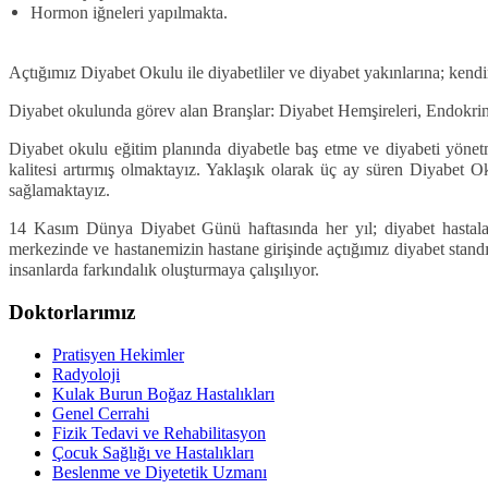
Hormon iğneleri yapılmakta.
Açtığımız Diyabet Okulu ile diyabetliler ve diyabet yakınlarına; kendi
Diyabet okulunda görev alan Branşlar: Diyabet Hemşireleri, Endokri
Diyabet okulu eğitim planında diyabetle baş etme ve diyabeti yönet
kalitesi artırmış olmaktayız. Yaklaşık olarak üç ay süren Diyabet 
sağlamaktayız.
14 Kasım Dünya Diyabet Günü haftasında her yıl; diyabet hastalar
merkezinde ve hastanemizin hastane girişinde açtığımız diyabet standı i
insanlarda farkındalık oluşturmaya çalışılıyor.
Doktorlarımız
Pratisyen Hekimler
Radyoloji
Kulak Burun Boğaz Hastalıkları
Genel Cerrahi
Fizik Tedavi ve Rehabilitasyon
Çocuk Sağlığı ve Hastalıkları
Beslenme ve Diyetetik Uzmanı