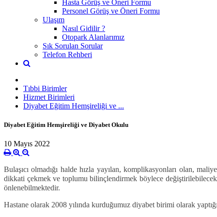
Hasta Görüş ve Öneri Formu
Personel Görüş ve Öneri Formu
Ulaşım
Nasıl Gidilir ?
Otopark Alanlarımız
Sık Sorulan Sorular
Telefon Rehberi
Tıbbi Birimler
Hizmet Birimleri
Diyabet Eğitim Hemşireliği ve ...
Diyabet Eğitim Hemşireliği ve Diyabet Okulu
10 Mayıs 2022
Bulaşıcı olmadığı halde hızla yayılan, komplikasyonları olan, maliy
dikkati çekmek ve toplumu bilinçlendirmek böylece değiştirilebilecek ri
önlenebilmektedir.
Hastane olarak 2008 yılında kurduğumuz diyabet birimi olarak yaptığı