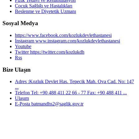
Fizik Tedavi ve Rehabilitasyon
Çocuk Sağlığı ve Hastalıkları
Beslenme ve Diyetetik Uzmanı
Sosyal Medya
https://www.facebook.com/kozlukdevlethastanesi
İnstagram www.instagram.com/kozlukdevlethastanesi
Youtube
Twitter https://twitter.com/kozlukdh
Rss
Bize Ulaşın
Adres :Kozluk Devlet Has. Tepecik Mah. Ova Cad. No: 147
...
Telefon Tel: +90 488 411 22 66 - 77 Fax: +90 488 411 ...
Ulaşım
E-Posta batmandhs2@saglik.gov.tr