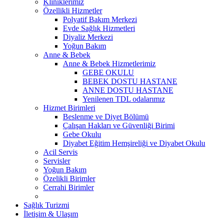
Kliniklerimiz
Özellikli Hizmetler
Polyatif Bakım Merkezi
Evde Sağlık Hizmetleri
Diyaliz Merkezi
Yoğun Bakım
Anne & Bebek
Anne & Bebek Hizmetlerimiz
GEBE OKULU
BEBEK DOSTU HASTANE
ANNE DOSTU HASTANE
Yenilenen TDL odalarımız
Hizmet Birimleri
Beslenme ve Diyet Bölümü
Çalışan Hakları ve Güvenliği Birimi
Gebe Okulu
Diyabet Eğitim Hemşireliği ve Diyabet Okulu
Acil Servis
Servisler
Yoğun Bakım
Özelikli Birimler
Cerrahi Birimler
Sağlık Turizmi
İletişim & Ulaşım