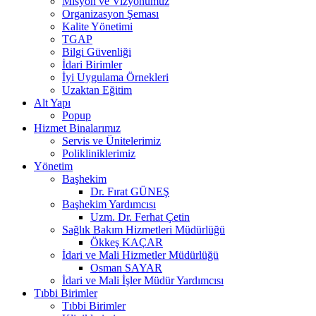
Misyon ve Vizyonumuz
Organizasyon Şeması
Kalite Yönetimi
TGAP
Bilgi Güvenliği
İdari Birimler
İyi Uygulama Örnekleri
Uzaktan Eğitim
Alt Yapı
Popup
Hizmet Binalarımız
Servis ve Ünitelerimiz
Polikliniklerimiz
Yönetim
Başhekim
Dr. Fırat GÜNEŞ
Başhekim Yardımcısı
Uzm. Dr. Ferhat Çetin
Sağlık Bakım Hizmetleri Müdürlüğü
Ökkeş KAÇAR
İdari ve Mali Hizmetler Müdürlüğü
Osman SAYAR
İdari ve Mali İşler Müdür Yardımcısı
Tıbbi Birimler
Tıbbi Birimler