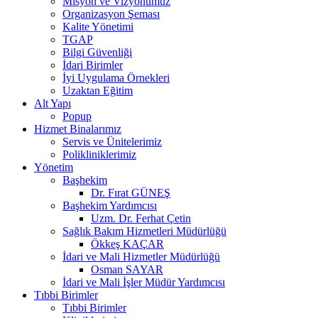
Misyon ve Vizyonumuz
Organizasyon Şeması
Kalite Yönetimi
TGAP
Bilgi Güvenliği
İdari Birimler
İyi Uygulama Örnekleri
Uzaktan Eğitim
Alt Yapı
Popup
Hizmet Binalarımız
Servis ve Ünitelerimiz
Polikliniklerimiz
Yönetim
Başhekim
Dr. Fırat GÜNEŞ
Başhekim Yardımcısı
Uzm. Dr. Ferhat Çetin
Sağlık Bakım Hizmetleri Müdürlüğü
Ökkeş KAÇAR
İdari ve Mali Hizmetler Müdürlüğü
Osman SAYAR
İdari ve Mali İşler Müdür Yardımcısı
Tıbbi Birimler
Tıbbi Birimler