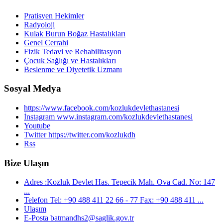
Pratisyen Hekimler
Radyoloji
Kulak Burun Boğaz Hastalıkları
Genel Cerrahi
Fizik Tedavi ve Rehabilitasyon
Çocuk Sağlığı ve Hastalıkları
Beslenme ve Diyetetik Uzmanı
Sosyal Medya
https://www.facebook.com/kozlukdevlethastanesi
İnstagram www.instagram.com/kozlukdevlethastanesi
Youtube
Twitter https://twitter.com/kozlukdh
Rss
Bize Ulaşın
Adres :Kozluk Devlet Has. Tepecik Mah. Ova Cad. No: 147
...
Telefon Tel: +90 488 411 22 66 - 77 Fax: +90 488 411 ...
Ulaşım
E-Posta batmandhs2@saglik.gov.tr