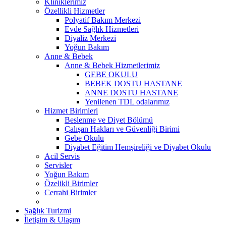
Kliniklerimiz
Özellikli Hizmetler
Polyatif Bakım Merkezi
Evde Sağlık Hizmetleri
Diyaliz Merkezi
Yoğun Bakım
Anne & Bebek
Anne & Bebek Hizmetlerimiz
GEBE OKULU
BEBEK DOSTU HASTANE
ANNE DOSTU HASTANE
Yenilenen TDL odalarımız
Hizmet Birimleri
Beslenme ve Diyet Bölümü
Çalışan Hakları ve Güvenliği Birimi
Gebe Okulu
Diyabet Eğitim Hemşireliği ve Diyabet Okulu
Acil Servis
Servisler
Yoğun Bakım
Özelikli Birimler
Cerrahi Birimler
Sağlık Turizmi
İletişim & Ulaşım