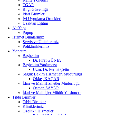
Kalite Yönetimi
TGAP
Bilgi Güvenliği
İdari Birimler
İyi Uygulama Örnekleri
Uzaktan Eğitim
Alt Yapı
Popup
Hizmet Binalarımız
Servis ve Ünitelerimiz
Polikliniklerimiz
Yönetim
Başhekim
Dr. Fırat GÜNEŞ
Başhekim Yardımcısı
Uzm. Dr. Ferhat Çetin
Sağlık Bakım Hizmetleri Müdürlüğü
Ökkeş KAÇAR
İdari ve Mali Hizmetler Müdürlüğü
Osman SAYAR
İdari ve Mali İşler Müdür Yardımcısı
Tıbbi Birimler
Tıbbi Birimler
Kliniklerimiz
Özellikli Hizmetler