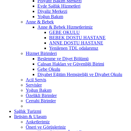
Polyatif Bakım Merkezi
Evde Sağlık Hizmetleri
Diyaliz Merkezi
Yoğun Bakım
Anne & Bebek
Anne & Bebek Hizmetlerimiz
GEBE OKULU
BEBEK DOSTU HASTANE
ANNE DOSTU HASTANE
Yenilenen TDL odalarımız
Hizmet Birimleri
Beslenme ve Diyet Bölümü
Çalışan Hakları ve Güvenliği Birimi
Gebe Okulu
Diyabet Eğitim Hemşireliği ve Diyabet Okulu
Acil Servis
Servisler
Yoğun Bakım
Özelikli Birimler
Cerrahi Birimler
Sağlık Turizmi
İletişim & Ulaşım
Anketlerimiz
Öneri ve Görüşleriniz