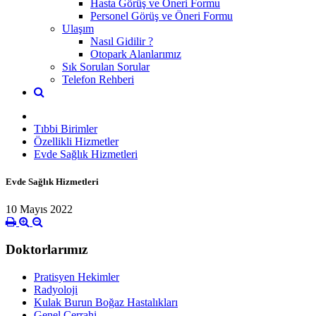
Hasta Görüş ve Öneri Formu
Personel Görüş ve Öneri Formu
Ulaşım
Nasıl Gidilir ?
Otopark Alanlarımız
Sık Sorulan Sorular
Telefon Rehberi
Tıbbi Birimler
Özellikli Hizmetler
Evde Sağlık Hizmetleri
Evde Sağlık Hizmetleri
10 Mayıs 2022
Doktorlarımız
Pratisyen Hekimler
Radyoloji
Kulak Burun Boğaz Hastalıkları
Genel Cerrahi