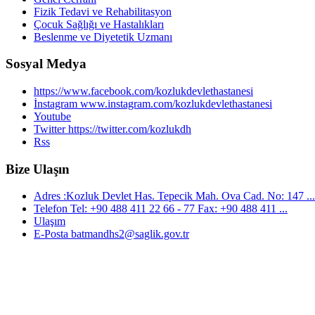
Fizik Tedavi ve Rehabilitasyon
Çocuk Sağlığı ve Hastalıkları
Beslenme ve Diyetetik Uzmanı
Sosyal Medya
https://www.facebook.com/kozlukdevlethastanesi
İnstagram www.instagram.com/kozlukdevlethastanesi
Youtube
Twitter https://twitter.com/kozlukdh
Rss
Bize Ulaşın
Adres :Kozluk Devlet Has. Tepecik Mah. Ova Cad. No: 147 ...
Telefon Tel: +90 488 411 22 66 - 77 Fax: +90 488 411 ...
Ulaşım
E-Posta batmandhs2@saglik.gov.tr