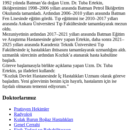
1992 yılında Batman’da doğan Uzm. Dr. Tuba Ertekin,
ilköğrenimini 1998–2006 yılları arasında Batman Petrol İlköğretim
Okulunda tamamladı. Ardından 2006–2010 yılları arasında Batman
Fen Lisesinde eğitim gördü. Tıp eğitimini ise 2010–2017 yılları
arasında Ankara Üniversitesi Tıp Fakültesinde tamamlayarak mezun
oldu.
Mezuniyetinin ardından 2017–2021 yılları arasında Batman Eğitim
ve Araştırma Hastanesinde görev yapan Ertekin, daha sonra 2021–
2025 yılları arasında Karadeniz Teknik Üniversitesi Tıp
Fakültesinde iç hastalıkları ihtisasını tamamlayarak uzmanlığını aldı.
uzmanlık sürecinin ardından Kozluk’a atanarak hasta kabulüne
başladı.
Göreve başlamasıyla birlikte açıklama yapan Uzm. Dr. Tuba
Ertekin, şu ifadeleri kullandı:
“Kozluk Devlet Hastanesinde İç Hastalıkları Uzmanı olarak göreve
başladım. Yeni görevimin benim için hayırlı, hastalarım için ise
faydalı olmasını temenni ediyorum.”
Doktorlarımız
Pratisyen Hekimler
Radyoloji
Kulak Burun Boğaz Hastalıkları
Genel Cerrahi
Fizik Tedavi ve Rehabilitasyon