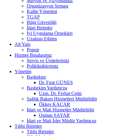
Misyon ve Vizyonumuz
Organizasyon Şeması
Kalite Yönetimi
TGAP
Bilgi Güvenliği
İdari Birimler
İyi Uygulama Örnekleri
Uzaktan Eğitim
Alt Yapı
Popup
Hizmet Binalarımız
Servis ve Ünitelerimiz
Polikliniklerimiz
Yönetim
Başhekim
Dr. Fırat GÜNEŞ
Başhekim Yardımcısı
Uzm. Dr. Ferhat Çetin
Sağlık Bakım Hizmetleri Müdürlüğü
Ökkeş KAÇAR
İdari ve Mali Hizmetler Müdürlüğü
Osman SAYAR
İdari ve Mali İşler Müdür Yardımcısı
Tıbbi Birimler
Tıbbi Birimler