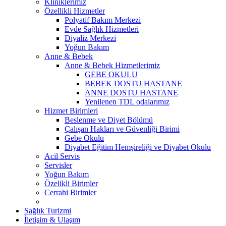
Kliniklerimiz
Özellikli Hizmetler
Polyatif Bakım Merkezi
Evde Sağlık Hizmetleri
Diyaliz Merkezi
Yoğun Bakım
Anne & Bebek
Anne & Bebek Hizmetlerimiz
GEBE OKULU
BEBEK DOSTU HASTANE
ANNE DOSTU HASTANE
Yenilenen TDL odalarımız
Hizmet Birimleri
Beslenme ve Diyet Bölümü
Çalışan Hakları ve Güvenliği Birimi
Gebe Okulu
Diyabet Eğitim Hemşireliği ve Diyabet Okulu
Acil Servis
Servisler
Yoğun Bakım
Özelikli Birimler
Cerrahi Birimler
Sağlık Turizmi
İletişim & Ulaşım