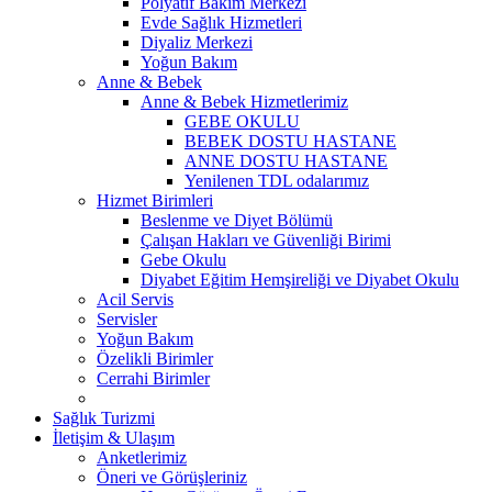
Polyatif Bakım Merkezi
Evde Sağlık Hizmetleri
Diyaliz Merkezi
Yoğun Bakım
Anne & Bebek
Anne & Bebek Hizmetlerimiz
GEBE OKULU
BEBEK DOSTU HASTANE
ANNE DOSTU HASTANE
Yenilenen TDL odalarımız
Hizmet Birimleri
Beslenme ve Diyet Bölümü
Çalışan Hakları ve Güvenliği Birimi
Gebe Okulu
Diyabet Eğitim Hemşireliği ve Diyabet Okulu
Acil Servis
Servisler
Yoğun Bakım
Özelikli Birimler
Cerrahi Birimler
Sağlık Turizmi
İletişim & Ulaşım
Anketlerimiz
Öneri ve Görüşleriniz