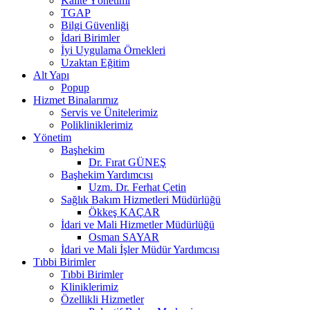
Kalite Yönetimi
TGAP
Bilgi Güvenliği
İdari Birimler
İyi Uygulama Örnekleri
Uzaktan Eğitim
Alt Yapı
Popup
Hizmet Binalarımız
Servis ve Ünitelerimiz
Polikliniklerimiz
Yönetim
Başhekim
Dr. Fırat GÜNEŞ
Başhekim Yardımcısı
Uzm. Dr. Ferhat Çetin
Sağlık Bakım Hizmetleri Müdürlüğü
Ökkeş KAÇAR
İdari ve Mali Hizmetler Müdürlüğü
Osman SAYAR
İdari ve Mali İşler Müdür Yardımcısı
Tıbbi Birimler
Tıbbi Birimler
Kliniklerimiz
Özellikli Hizmetler