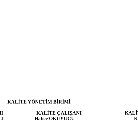
M BİRİMİ
NI
KALİTE ÇALIŞANI KALİTEDEN 
ELMACI
Hatice OKUYUCU
Kaan HÜS