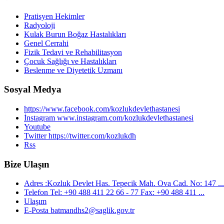
Pratisyen Hekimler
Radyoloji
Kulak Burun Boğaz Hastalıkları
Genel Cerrahi
Fizik Tedavi ve Rehabilitasyon
Çocuk Sağlığı ve Hastalıkları
Beslenme ve Diyetetik Uzmanı
Sosyal Medya
https://www.facebook.com/kozlukdevlethastanesi
İnstagram www.instagram.com/kozlukdevlethastanesi
Youtube
Twitter https://twitter.com/kozlukdh
Rss
Bize Ulaşın
Adres :Kozluk Devlet Has. Tepecik Mah. Ova Cad. No: 147 ...
Telefon Tel: +90 488 411 22 66 - 77 Fax: +90 488 411 ...
Ulaşım
E-Posta batmandhs2@saglik.gov.tr