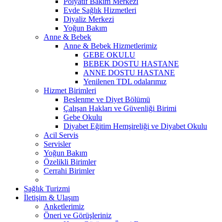
Polyatif Bakım Merkezi
Evde Sağlık Hizmetleri
Diyaliz Merkezi
Yoğun Bakım
Anne & Bebek
Anne & Bebek Hizmetlerimiz
GEBE OKULU
BEBEK DOSTU HASTANE
ANNE DOSTU HASTANE
Yenilenen TDL odalarımız
Hizmet Birimleri
Beslenme ve Diyet Bölümü
Çalışan Hakları ve Güvenliği Birimi
Gebe Okulu
Diyabet Eğitim Hemşireliği ve Diyabet Okulu
Acil Servis
Servisler
Yoğun Bakım
Özelikli Birimler
Cerrahi Birimler
Sağlık Turizmi
İletişim & Ulaşım
Anketlerimiz
Öneri ve Görüşleriniz