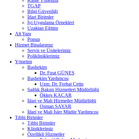
Kalite Yönetimi
TGAP
Bilgi Güvenliği
İdari Birimler
İyi Uygulama Örnekleri
Uzaktan Eğitim
Alt Yapı
Popup
Hizmet Binalarımız
Servis ve Ünitelerimiz
Polikliniklerimiz
Yönetim
Başhekim
Dr. Fırat GÜNEŞ
Başhekim Yardımcısı
Uzm. Dr. Ferhat Çetin
Sağlık Bakım Hizmetleri Müdürlüğü
Ökkeş KAÇAR
İdari ve Mali Hizmetler Müdürlüğü
Osman SAYAR
İdari ve Mali İşler Müdür Yardımcısı
Tıbbi Birimler
Tıbbi Birimler
Kliniklerimiz
Özellikli Hizmetler