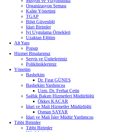
Misyon ve Vizyonumuz
Organizasyon Şeması
Kalite Yönetimi
TGAP
Bilgi Güvenliği
İdari Birimler
İyi Uygulama Örnekleri
Uzaktan Eğitim
Alt Yapı
Popup
Hizmet Binalarımız
Servis ve Ünitelerimiz
Polikliniklerimiz
Yönetim
Başhekim
Dr. Fırat GÜNEŞ
Başhekim Yardımcısı
Uzm. Dr. Ferhat Çetin
Sağlık Bakım Hizmetleri Müdürlüğü
Ökkeş KAÇAR
İdari ve Mali Hizmetler Müdürlüğü
Osman SAYAR
İdari ve Mali İşler Müdür Yardımcısı
Tıbbi Birimler
Tıbbi Birimler