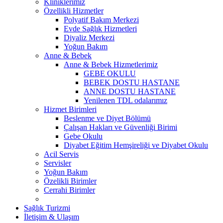
Kliniklerimiz
Özellikli Hizmetler
Polyatif Bakım Merkezi
Evde Sağlık Hizmetleri
Diyaliz Merkezi
Yoğun Bakım
Anne & Bebek
Anne & Bebek Hizmetlerimiz
GEBE OKULU
BEBEK DOSTU HASTANE
ANNE DOSTU HASTANE
Yenilenen TDL odalarımız
Hizmet Birimleri
Beslenme ve Diyet Bölümü
Çalışan Hakları ve Güvenliği Birimi
Gebe Okulu
Diyabet Eğitim Hemşireliği ve Diyabet Okulu
Acil Servis
Servisler
Yoğun Bakım
Özelikli Birimler
Cerrahi Birimler
Sağlık Turizmi
İletişim & Ulaşım