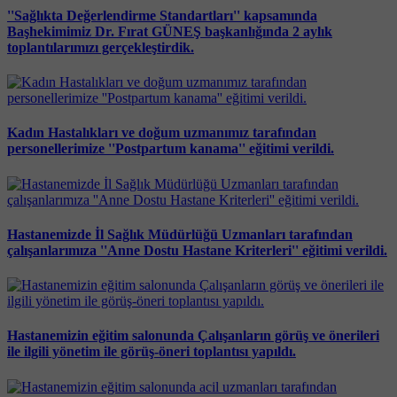
''Sağlıkta Değerlendirme Standartları'' kapsamında
Başhekimimiz Dr. Fırat GÜNEŞ başkanlığında 2 aylık
toplantılarımızı gerçekleştirdik.
Kadın Hastalıkları ve doğum uzmanımız tarafından
personellerimize ''Postpartum kanama'' eğitimi verildi.
Hastanemizde İl Sağlık Müdürlüğü Uzmanları tarafından
çalışanlarımıza ''Anne Dostu Hastane Kriterleri'' eğitimi verildi.
Hastanemizin eğitim salonunda Çalışanların görüş ve önerileri
ile ilgili yönetim ile görüş-öneri toplantısı yapıldı.