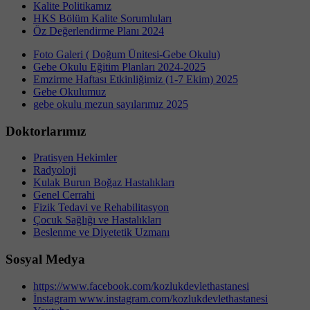
Kalite Politikamız
HKS Bölüm Kalite Sorumluları
Öz Değerlendirme Planı 2024
Foto Galeri ( Doğum Ünitesi-Gebe Okulu)
Gebe Okulu Eğitim Planları 2024-2025
Emzirme Haftası Etkinliğimiz (1-7 Ekim) 2025
Gebe Okulumuz
gebe okulu mezun sayılarımız 2025
Doktorlarımız
Pratisyen Hekimler
Radyoloji
Kulak Burun Boğaz Hastalıkları
Genel Cerrahi
Fizik Tedavi ve Rehabilitasyon
Çocuk Sağlığı ve Hastalıkları
Beslenme ve Diyetetik Uzmanı
Sosyal Medya
https://www.facebook.com/kozlukdevlethastanesi
İnstagram www.instagram.com/kozlukdevlethastanesi