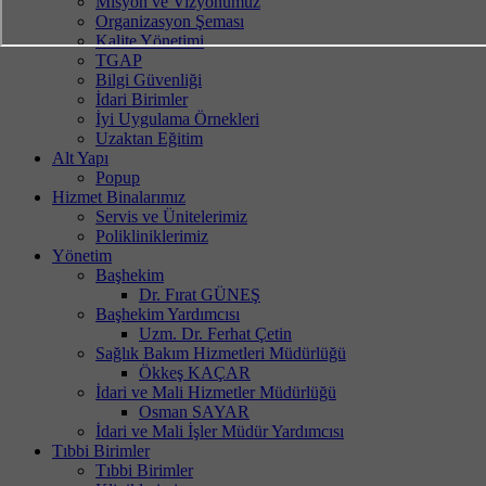
Misyon ve Vizyonumuz
Organizasyon Şeması
Kalite Yönetimi
TGAP
Bilgi Güvenliği
İdari Birimler
İyi Uygulama Örnekleri
Uzaktan Eğitim
Alt Yapı
Popup
Hizmet Binalarımız
Servis ve Ünitelerimiz
Polikliniklerimiz
Yönetim
Başhekim
Dr. Fırat GÜNEŞ
Başhekim Yardımcısı
Uzm. Dr. Ferhat Çetin
Sağlık Bakım Hizmetleri Müdürlüğü
Ökkeş KAÇAR
İdari ve Mali Hizmetler Müdürlüğü
Osman SAYAR
İdari ve Mali İşler Müdür Yardımcısı
Tıbbi Birimler
Tıbbi Birimler