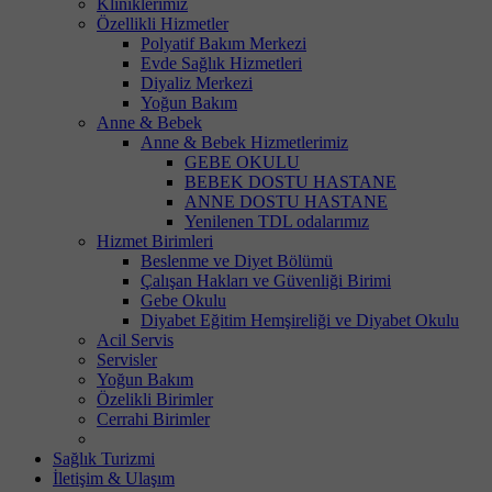
Kliniklerimiz
Özellikli Hizmetler
Polyatif Bakım Merkezi
Evde Sağlık Hizmetleri
Diyaliz Merkezi
Yoğun Bakım
Anne & Bebek
Anne & Bebek Hizmetlerimiz
GEBE OKULU
BEBEK DOSTU HASTANE
ANNE DOSTU HASTANE
Yenilenen TDL odalarımız
Hizmet Birimleri
Beslenme ve Diyet Bölümü
Çalışan Hakları ve Güvenliği Birimi
Gebe Okulu
Diyabet Eğitim Hemşireliği ve Diyabet Okulu
Acil Servis
Servisler
Yoğun Bakım
Özelikli Birimler
Cerrahi Birimler
Sağlık Turizmi
İletişim & Ulaşım